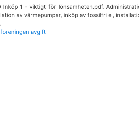
Inköp_1_-_viktigt_för_lönsamheten.pdf. Administrati
ation av värmepumpar, inköp av fossilfri el, installatio
.
sforeningen avgift