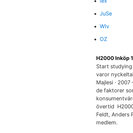
Iex
JuSe
WIv
OZ
H2000 Inköp 1 
Start studying
varor nyckelta
Majlesi · 2007
de faktorer so
konsumentvärde
övertid H2000 
Feldt, Anders 
medlem.