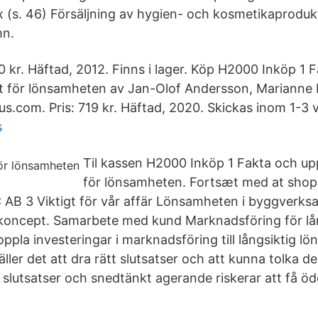
 (s. 46) Försäljning av hygien- och kosmetikaprodukte
mn.
660 kr. Häftad, 2012. Finns i lager. Köp H2000 Inköp 1 
igt för lönsamheten av Jan-Olof Andersson, Marianne 
us.com. Pris: 719 kr. Häftad, 2020. Skickas inom 1-3 
s
Til kassen H2000 Inköp 1 Fakta och uppg
för lönsamheten. Fortsæt med at shopp
AB 3 Viktigt för vår affär Lönsamheten i byggverk
koncept. Samarbete med kund Marknadsföring för lå
ppla investeringar i marknadsföring till långsiktig l
äller det att dra rätt slutsatser och att kunna tolka d
 slutsatser och snedtänkt agerande riskerar att få öd