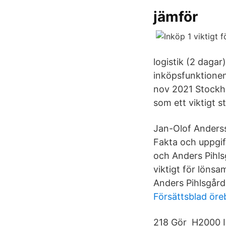
jämför
logistik (2 dag
inköpsfunktionens
nov 2021 Stockho
som ett viktigt 
Jan-Olof Anderss
Fakta och uppgif
och Anders Pihls
viktigt för löns
Anders Pihlsgård
Försättsblad öreb
218 Gör H2000 In