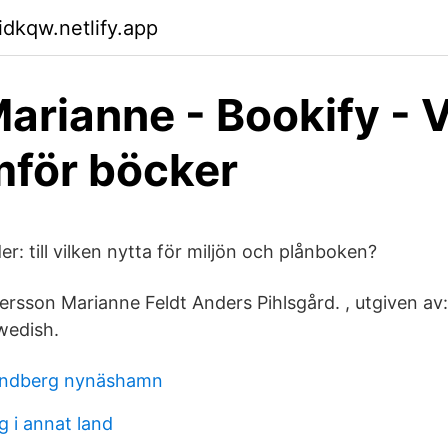
idkqw.netlify.app
Marianne - Bookify - V
mför böcker
r: till vilken nytta för miljön och plånboken?
rsson Marianne Feldt Anders Pihlsgård. , utgiven av:
wedish.
randberg nynäshamn
g i annat land