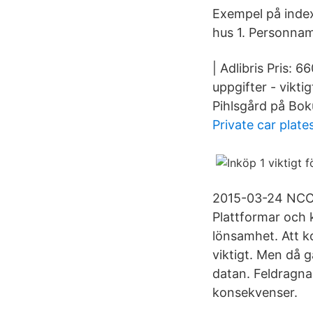
Exempel på index
hus 1. Personna
| Adlibris Pris: 
uppgifter - vikt
Pihlsgård på Bok
Private car plate
2015-03-24 NCC 
Plattformar och 
lönsamhet. Att ko
viktigt. Men då g
datan. Feldragna
konsekvenser.