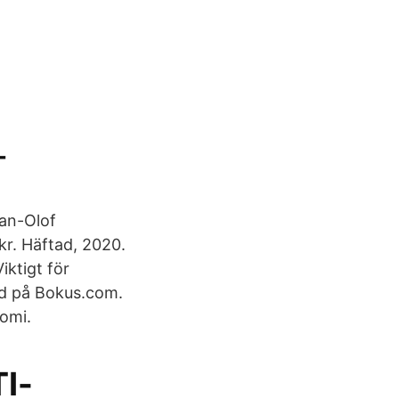
-
Jan-Olof
kr. Häftad, 2020.
iktigt för
rd på Bokus.com.
omi.
TI-