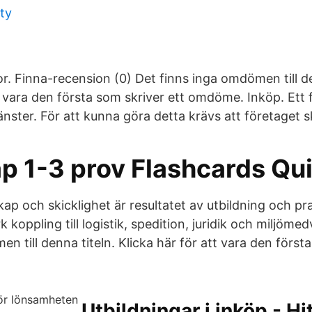
ty
r. Finna-recension (0) Det finns inga omdömen till de
t vara den första som skriver ett omdöme. Inköp. Ett f
jänster. För att kunna göra detta krävs att företaget s
p 1-3 prov Flashcards Qui
p och skicklighet är resultatet av utbildning och pr
k koppling till logistik, spedition, juridik och miljöme
n till denna titeln. Klicka här för att vara den första
Utbildningar i inköp - Hi