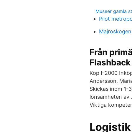
Museer gamla s
Pilot metropo
Majroskogen
Från primä
Flashback
Köp H2000 Inköp 
Andersson, Maria
Skickas inom 1-3
lönsamheten av 
Viktiga kompeten
Logistik