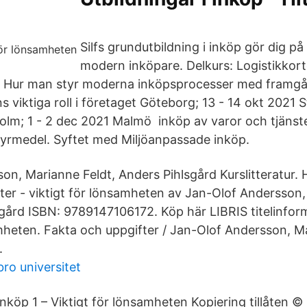
Silfs grundutbildning i inköp gör dig på k
modern inköpare. Delkurs: Logistikkor
ar) Hur man styr moderna inköpsprocesser med framg
 viktiga roll i företaget Göteborg; 13 - 14 okt 2021 
lm; 1 - 2 dec 2021 Malmö inköp av varor och tjänster
styrmedel. Syftet med Miljöanpassade inköp.
on, Marianne Feldt, Anders Pihlsgård Kurslitteratur.
ter - viktigt för lönsamheten av Jan-Olof Andersson,
gård ISBN: 9789147106172. Köp här LIBRIS titelinform
amheten. Fakta och uppgifter / Jan-Olof Andersson, M
.
ro universitet
köp 1 – Viktigt för lönsamheten Kopiering tillåten © 