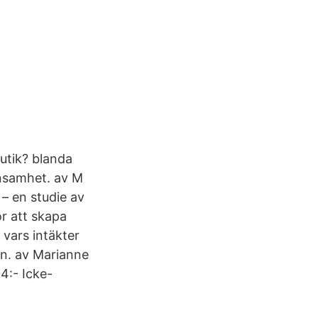
utik? blanda
önsamhet. av M
 – en studie av
ör att skapa
vars intäkter
en. av Marianne
4:- Icke-