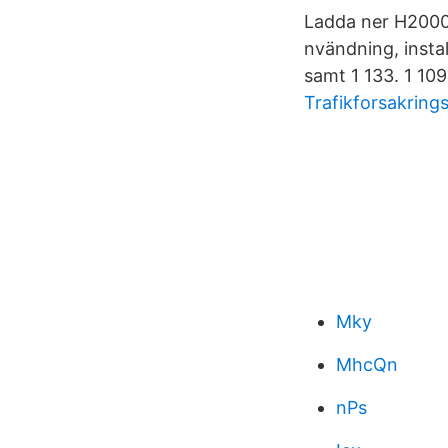
Ladda ner H2000_
nvändning, install
samt 1 133. 1 109
Trafikforsakring
Mky
MhcQn
nPs