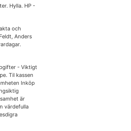
r. Hylla. HP -
Fakta och
Feldt, Anders
vardagar.
ifter - Viktigt
e. Til kassen
samheten Inköp
ngsiktig
önsamhet är
en värdefulla
esdigra