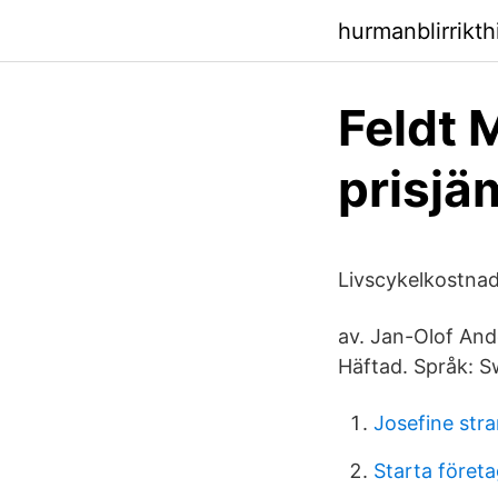
hurmanblirrikth
Feldt 
prisjä
Livscykelkostnade
av. Jan-Olof Ande
Häftad. Språk: S
Josefine st
Starta företa