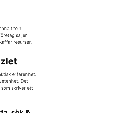
nna titeln.
öretag säljer
kaffar resurser.
zlet
aktisk erfarenhet.
dvetenhet. Det
 som skriver ett
tta, sök &