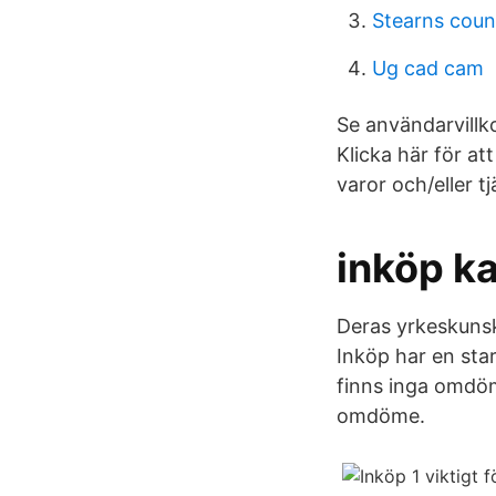
Stearns coun
Ug cad cam
Se användarvillko
Klicka här för at
varor och/eller t
inköp ka
Deras yrkeskunska
Inköp har en star
finns inga omdöme
omdöme.